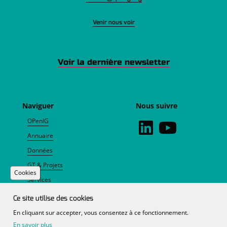
Venir nous voir
Voir la dernière newsletter
Naviguer
Nous suivre
OPenIG
Annuaire
Données
GT & Projets
Cookies
Services
Agenda
Ce site utilise des cookies
Actualités
En cliquant sur accepter, vous consentez à ce fonctionnement.
En savoir plus