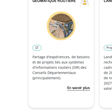
GÉOMATIQUE ROUTIÈRE
LAN
GT
Proj
Partage d'expériences, de besoins
Land
et de projets liés aux systèmes
rech
d'informations routiers (SIR) des
cadr
Conseils Départementaux
de 2
(principalement).
de n
2027.
En savoir plus
valo