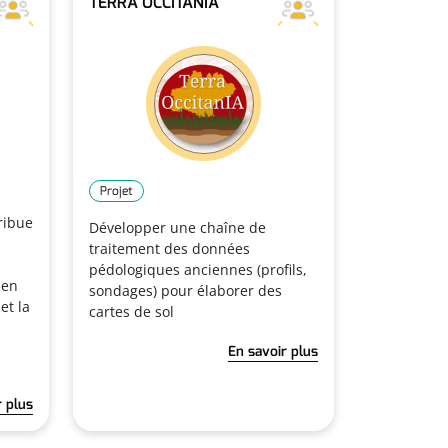
TERRA OCCITANIA
Projet
ribue
Développer une chaîne de
traitement des données
pédologiques anciennes (profils,
 en
sondages) pour élaborer des
et la
cartes de sol
En savoir plus
r plus