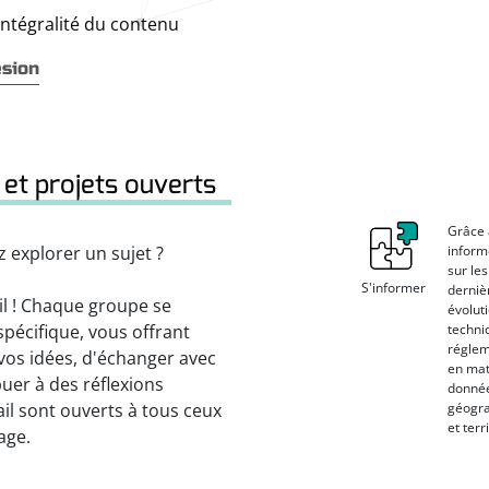
intégralité du contenu
ésion
 et projets ouverts
Grâce 
 explorer un sujet ?
inform
sur les
S'informer
derniè
il ! Chaque groupe se
évolut
pécifique, vous offrant
techni
réglem
 vos idées, d'échanger avec
en mat
uer à des réflexions
donné
ail sont ouverts à tous ceux
géogr
et terr
age.