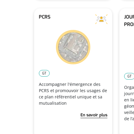
PCRS
JOU
PRO
GT
GT
Accompagner l'émergence des
Orga
PCRS et promouvoir les usages de
jour
ce plan référentiel unique et sa
en li
mutualisation
géom
veil
En savoir plus
de l’