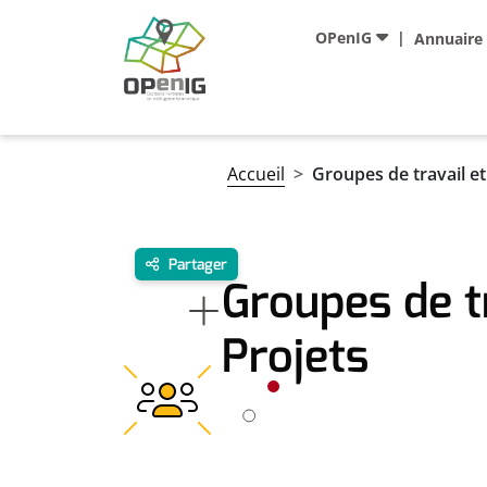
Aller au contenu principal
Navigation principale
OPenIG
Annuaire
Fil d'Ariane
Accueil
Groupes de travail et
Partager
Groupes de tr
Projets