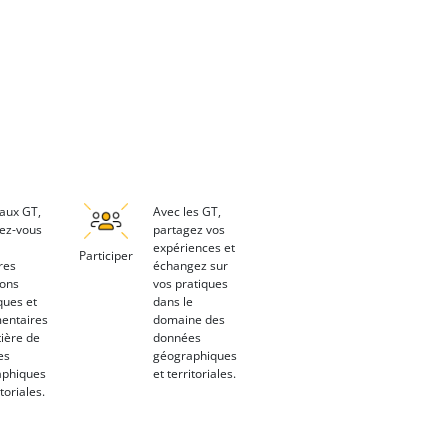
aux GT,
Avec les GT,
ez-vous
partagez vos
expériences et
Participer
res
échangez sur
ions
vos pratiques
ques et
dans le
entaires
domaine des
ière de
données
es
géographiques
aphiques
et territoriales.
itoriales.