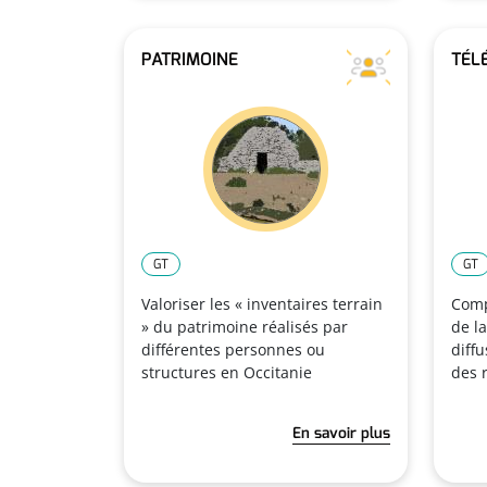
PATRIMOINE
TÉL
GT
GT
Valoriser les « inventaires terrain
Comp
» du patrimoine réalisés par
de la
différentes personnes ou
diff
structures en Occitanie
des 
En savoir plus