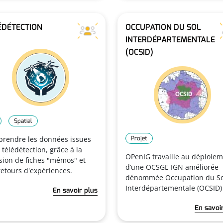
ÉDÉTECTION
OCCUPATION DU SOL
INTERDÉPARTEMENTALE
(OCSID)
Spatial
rendre les données issues
Projet
 télédétection, grâce à la
OPenIG travaille au déploie
usion de fiches "mémos" et
d’une OCSGE IGN améliorée
retours d'expériences.
dénommée Occupation du So
Interdépartementale (OCSID)
En savoir plus
En savoi