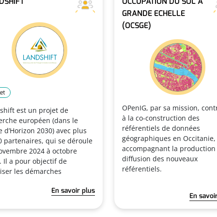
DSHIFT
OCCUPATION DU SOL À
GRANDE ECHELLE
(OCSGE)
et
OPenIG, par sa mission, cont
shift est un projet de
à la co-construction des
erche européen (dans le
référentiels de données
e d’Horizon 2030) avec plus
géographiques en Occitanie,
0 partenaires, qui se déroule
accompagnant la production 
ovembre 2024 à octobre
diffusion des nouveaux
 Il a pour objectif de
référentiels.
riser les démarches
En savoir plus
En savoi