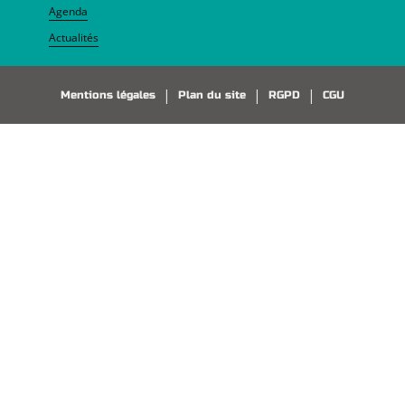
Agenda
Actualités
Pied de page
Mentions légales
Plan du site
RGPD
CGU