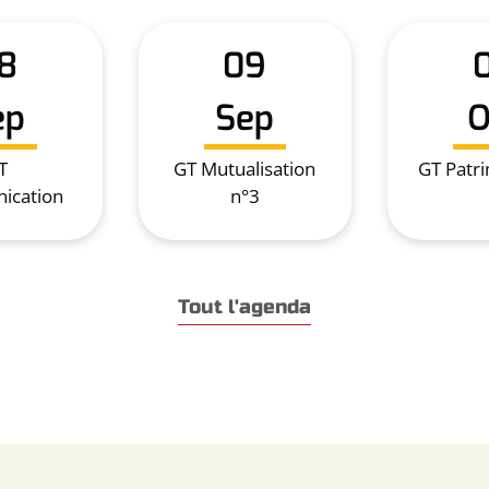
8
09
ep
Sep
O
T
GT Mutualisation
GT Patr
ication
n°3
Tout l'agenda