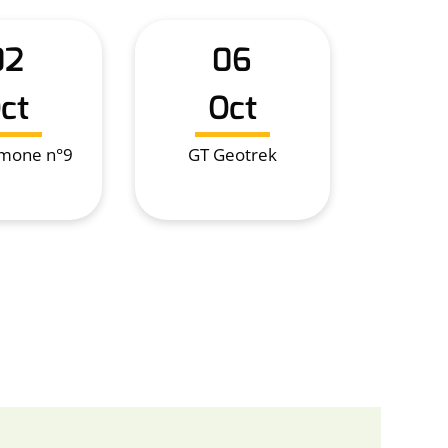
02
06
ct
Oct
imone n°9
GT Geotrek