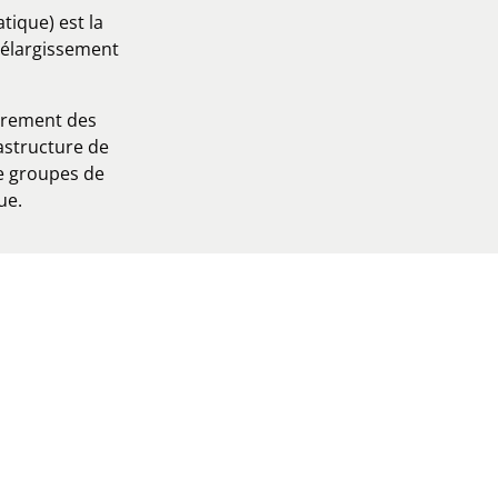
tique) est la
l’élargissement
irement des
rastructure de
e groupes de
ue.