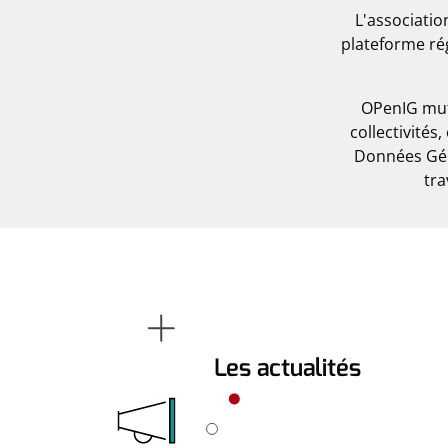
L'associatio
plateforme ré
OPenIG mut
collectivité
Données Géo
tr
Les actualités