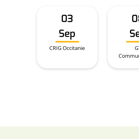
03
0
Sep
S
CRIG Occitanie
G
Commun