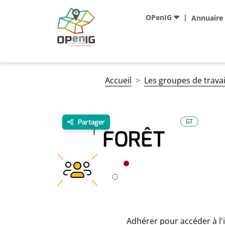
Aller au contenu principal
Navigation principale
OPenIG
Annuaire
Fil d'Ariane
Accueil
Les groupes de travai
Partager
GT
FORÊT
Adhérer pour accéder à l'