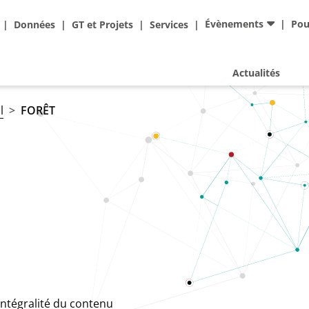
Ad
Évènements
Pou
Données
GT et Projets
Services
Actualités
l
FORÊT
intégralité du contenu