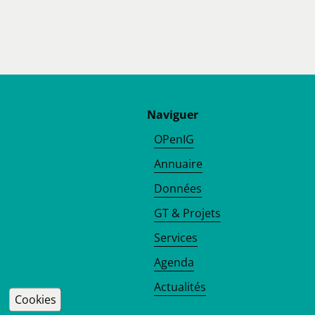
Naviguer
OPenIG
Annuaire
Données
GT & Projets
Services
Agenda
Actualités
Cookies