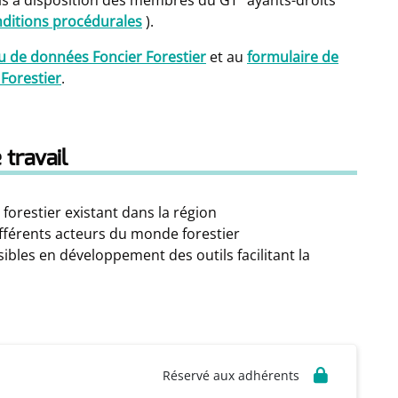
is à disposition des membres du GT "ayants-droits"
onditions procédurales
).
u de données Foncier Forestier
et au
formulaire de
Forestier
.
 travail
i forestier existant dans la région
différents acteurs du monde forestier
ibles en développement des outils facilitant la
Réservé aux adhérents