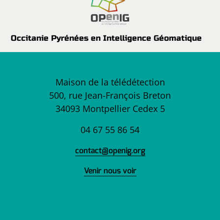
Occitanie Pyrénées en Intelligence Géomatique
Maison de la télédétection
500, rue Jean-François Breton
34093 Montpellier Cedex 5
04 67 55 86 54
contact@openig.org
Venir nous voir