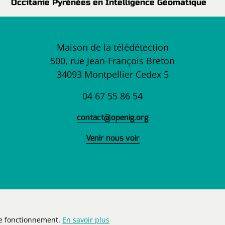
Occitanie Pyrénées en Intelligence Géomatique
Maison de la télédétection
500, rue Jean-François Breton
34093 Montpellier Cedex 5
04 67 55 86 54
contact@openig.org
Venir nous voir
Mentions légales
Plan du site
RGPD
CGU
ce fonctionnement.
En savoir plus