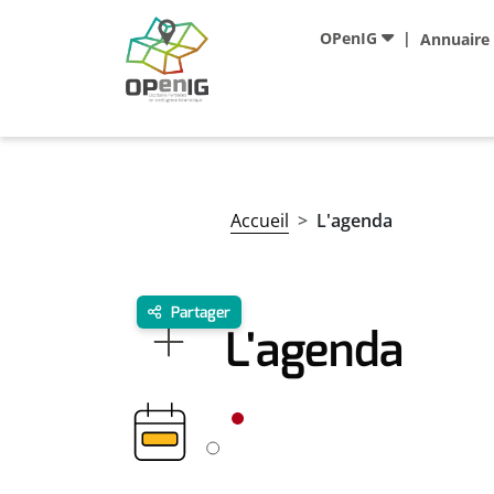
Aller au contenu principal
Navigation principale
OPenIG
Annuaire
Fil d'Ariane
Accueil
L'agenda
Partager
L'agenda