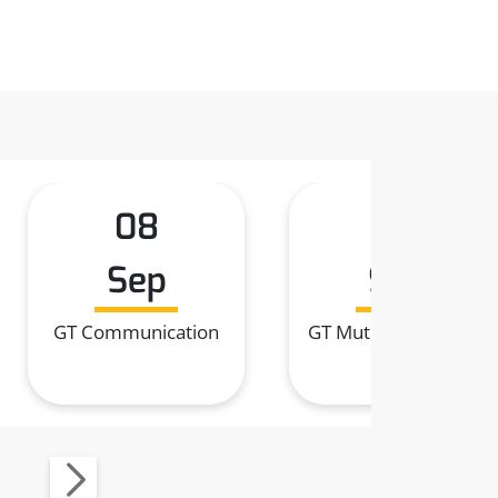
08
09
Sep
Sep
GT Communication
GT Mutualisation n°3