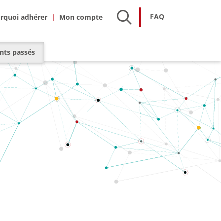
hésion
FAQ
FAQ
rquoi adhérer
ts passés