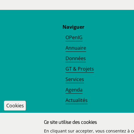
Naviguer
OPenIG
Annuaire
Données
GT & Projets
Services
Agenda
Actualités
Cookies
Pied de page
Ce site utilise des cookies
En cliquant sur accepter, vous consentez à 