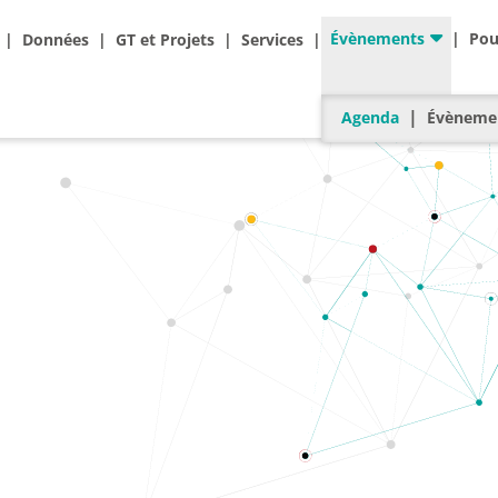
Ad
Évènements
Pou
Données
GT et Projets
Services
Agenda
Actualités
Évènemen