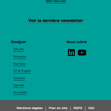
Venir nous voir
Voir la dernière newsletter
Naviguer
Nous suivre
OPenIG
Annuaire
Données
GT & Projets
Services
Agenda
Actualités
Pied de page
Mentions légales
Plan du site
RGPD
CGU