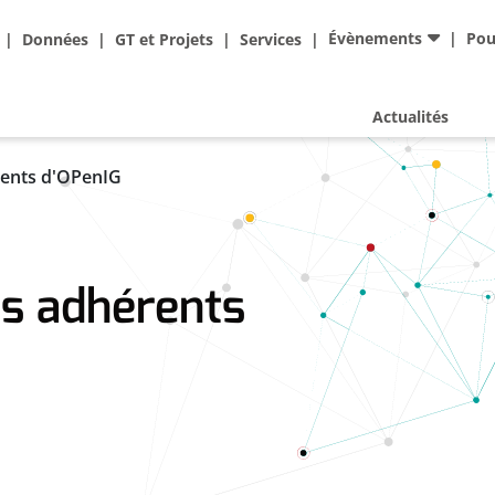
Ad
Évènements
Pou
Données
GT et Projets
Services
Actualités
rents d'OPenIG
es adhérents