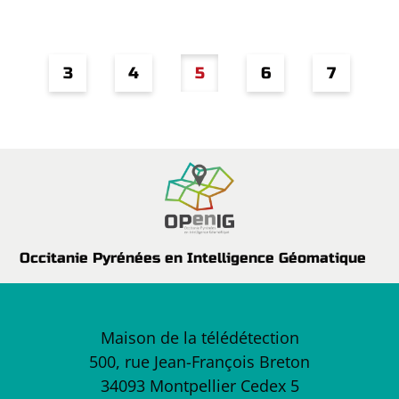
Page
Page
Page
Page
Page
3
4
5
6
7
Occitanie Pyrénées en Intelligence Géomatique
Maison de la télédétection
500, rue Jean-François Breton
34093 Montpellier Cedex 5