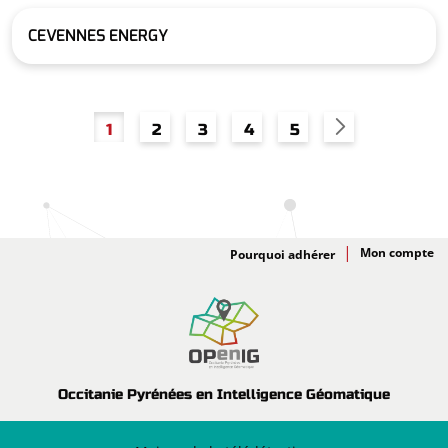
CEVENNES ENERGY
Pagination
Page
Page
Page
Page
Page
1
2
3
4
5
Adhésion
Pourquoi adhérer
Occitanie Pyrénées en Intelligence Géomatique