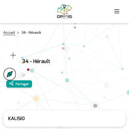
Aller au contenu principal
Fil d'Ariane
Accueil
34 - Hérault
34 - Hérault
Partager
KALISIO