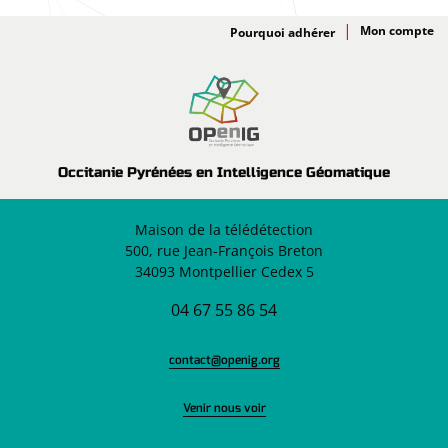
Adhésion
Pourquoi adhérer
Occitanie Pyrénées en Intelligence Géomatique
Maison de la télédétection
500, rue Jean-François Breton
34093 Montpellier Cedex 5
04 67 55 86 54
contact@openig.org
Venir nous voir