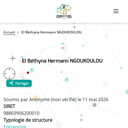
Aller au contenu principal
Fil d'Ariane
Accueil
EI Béthyna Hermann NGOUKOULOU
EI Béthyna Hermann NGOUKOULOU
Partager
Soumis par
Anonyme (non vérifié)
le
11 mai 2026
SIRET
98869906200010
Typologie de structure
Entreprise