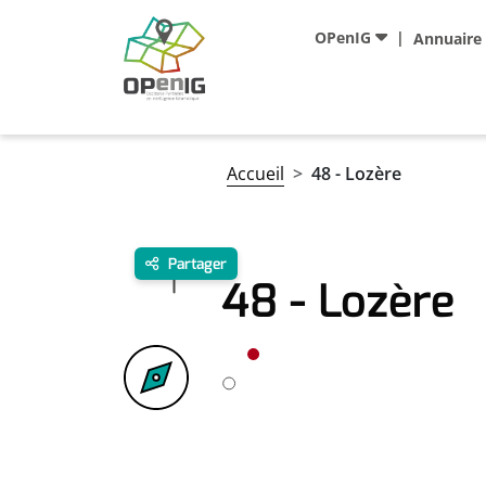
Aller au contenu principal
Navigation principale
OPenIG
Annuaire
Fil d'Ariane
Accueil
48 - Lozère
Partager
48 - Lozère