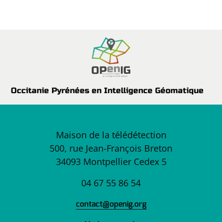
Occitanie Pyrénées en Intelligence Géomatique
Maison de la télédétection
500, rue Jean-François Breton
34093 Montpellier Cedex 5
04 67 55 86 54
contact@openig.org