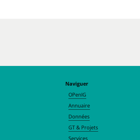
Naviguer
OPenIG
Annuaire
Données
GT & Projets
Services