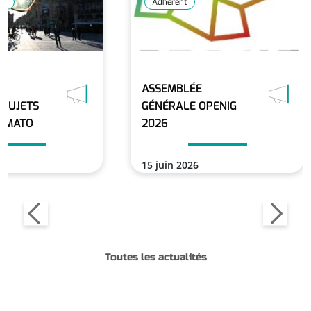
GT
Adhérent
ASSEMBLÉE
 SUJETS
GÉNÉRALE OPENIG
LIMATO
2026
15 juin 2026
En savoir plus
En savoir plus
Toutes les actualités