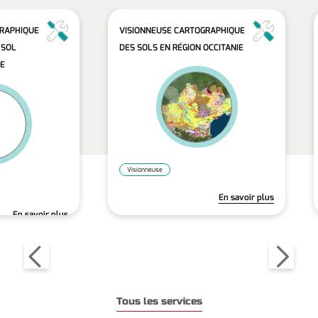
GRAPHIQUE
VISIONNEUSE CARTOGRAPHIQUE
 SOL
DES SOLS EN RÉGION OCCITANIE
IE
Visionneuse
En savoir plus
En savoir plus
Tous les services