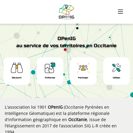
Aller au contenu principal
OPenIG
au service de vos territoires en Occitanie
Découvrir
S'informer
Participer
Utiliser
L'association loi 1901
OPenIG
(Occitanie Pyrénées en
Intelligence Géomatique) est la plateforme régionale
d'information géographique en
Occitanie
, issue de
l’élargissement en 2017 de l’association SIG L-R créée en
1994.