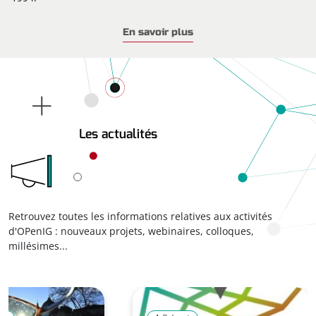
OPenIG mutualise outils et compétences pour ses adhérents,
En savoir plus
majoritairement des collectivités, en proposant des
services
de partage de données
(via l’Infrastructure de Données
Géographiques et Ouvertes, IDGO), d’expertise, d’animation
de groupes de travail et d’accompagnement autour de la
donnée géographique.
Les actualités
Retrouvez toutes les informations relatives aux activités
d'OPenIG : nouveaux projets, webinaires, colloques,
millésimes...