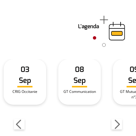
L'agenda
03
08
0
Sep
Sep
S
CRIG Occitanie
GT Communication
GT Mutual
n°