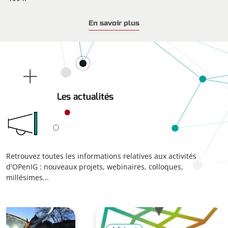
OPenIG mutualise outils et compétences pour ses adhérents,
En savoir plus
majoritairement des collectivités, en proposant des
services
de partage de données
(via l’Infrastructure de Données
Géographiques et Ouvertes, IDGO), d’expertise, d’animation
de groupes de travail et d’accompagnement autour de la
donnée géographique.
Les actualités
Retrouvez toutes les informations relatives aux activités
d'OPenIG : nouveaux projets, webinaires, colloques,
millésimes...