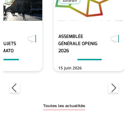
GT
Adhérent
ASSEMBLÉE
 SUJETS
GÉNÉRALE OPENIG
LIMATO
2026
15 juin 2026
En savoir plus
En savoir plus
Toutes les actualités