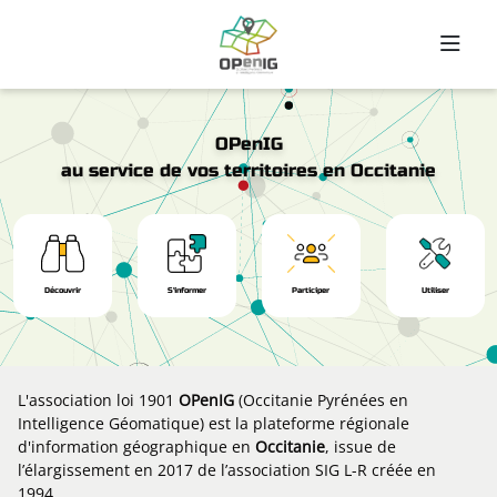
Aller au contenu principal
OPenIG
au service de vos territoires en Occitanie
Découvrir
S'informer
Participer
Utiliser
L'association loi 1901
OPenIG
(Occitanie Pyrénées en
Intelligence Géomatique) est la plateforme régionale
d'information géographique en
Occitanie
, issue de
l’élargissement en 2017 de l’association SIG L-R créée en
1994.