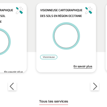
GRAPHIQUE
VISIONNEUSE CARTOGRAPHIQUE
 SOL
DES SOLS EN RÉGION OCCITANIE
IE
Visionneuse
En savoir plus
En savoir plus
Tous les services