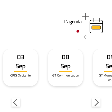
L'agenda
03
08
0
Sep
Sep
S
CRIG Occitanie
GT Communication
GT Mutual
n°