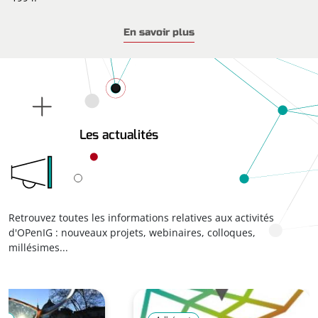
OPenIG mutualise outils et compétences pour ses adhérents,
En savoir plus
majoritairement des collectivités, en proposant des
services
de partage de données
(via l’Infrastructure de Données
Géographiques et Ouvertes, IDGO), d’expertise, d’animation
de groupes de travail et d’accompagnement autour de la
donnée géographique.
Les actualités
Retrouvez toutes les informations relatives aux activités
d'OPenIG : nouveaux projets, webinaires, colloques,
millésimes...