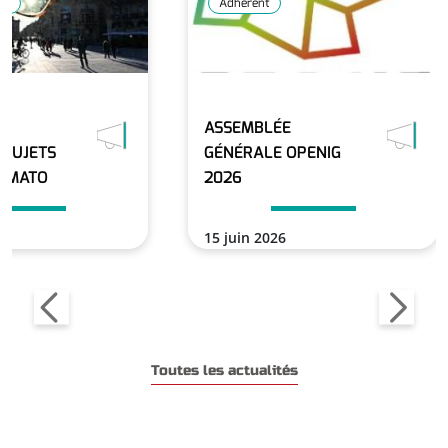
GT
Adhérent
ASSEMBLÉE
 SUJETS
GÉNÉRALE OPENIG
LIMATO
2026
15 juin 2026
En savoir plus
En savoir plus
Toutes les actualités