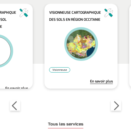
GRAPHIQUE
VISIONNEUSE CARTOGRAPHIQUE
 SOL
DES SOLS EN RÉGION OCCITANIE
IE
Visionneuse
En savoir plus
En savoir plus
Tous les services