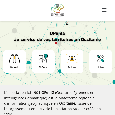
Aller au contenu principal
OPenIG
au service de vos territoires en Occitanie
Découvrir
S'informer
Participer
Utiliser
L'association loi 1901
OPenIG
(Occitanie Pyrénées en
Intelligence Géomatique) est la plateforme régionale
d'information géographique en
Occitanie
, issue de
l’élargissement en 2017 de l’association SIG L-R créée en
1994.