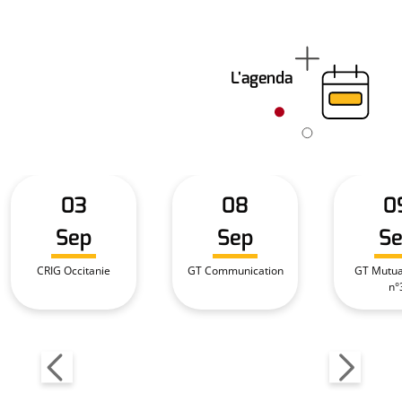
L'agenda
03
08
0
Sep
Sep
S
CRIG Occitanie
GT Communication
GT Mutual
n°