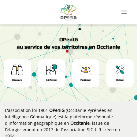
Aller au contenu principal
OPenIG
au service de vos territoires en Occitanie
Découvrir
S'informer
Participer
Utiliser
L'association loi 1901
OPenIG
(Occitanie Pyrénées en
Intelligence Géomatique) est la plateforme régionale
d'information géographique en
Occitanie
, issue de
l’élargissement en 2017 de l’association SIG L-R créée en
1994.