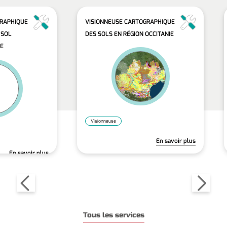
GRAPHIQUE
VISIONNEUSE CARTOGRAPHIQUE
 SOL
DES SOLS EN RÉGION OCCITANIE
IE
Visionneuse
En savoir plus
En savoir plus
Tous les services