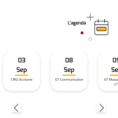
L'agenda
03
08
0
Sep
Sep
S
CRIG Occitanie
GT Communication
GT Mutual
n°