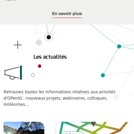
OPenIG mutualise outils et compétences pour ses adhérents,
En savoir plus
majoritairement des collectivités, en proposant des
services
de partage de données
(via l’Infrastructure de Données
Géographiques et Ouvertes, IDGO), d’expertise, d’animation
de groupes de travail et d’accompagnement autour de la
donnée géographique.
Les actualités
Retrouvez toutes les informations relatives aux activités
d'OPenIG : nouveaux projets, webinaires, colloques,
millésimes...