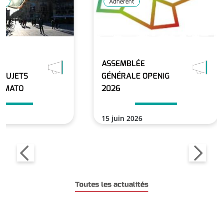
GT
Adhérent
ASSEMBLÉE
 SUJETS
GÉNÉRALE OPENIG
LIMATO
2026
15 juin 2026
En savoir plus
En savoir plus
Toutes les actualités