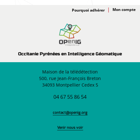
Adhésion
Pourquoi adhérer
Occitanie Pyrénées en Intelligence Géomatique
Maison de la télédétection
500, rue Jean-François Breton
34093 Montpellier Cedex 5
04 67 55 86 54
contact@openig.org
Venir nous voir