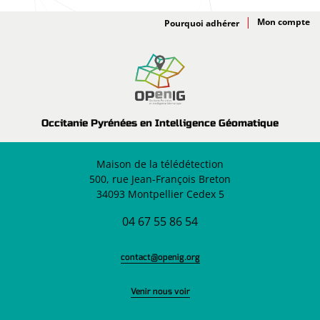
Adhésion
Pourquoi adhérer
Occitanie Pyrénées en Intelligence Géomatique
Maison de la télédétection
500, rue Jean-François Breton
34093 Montpellier Cedex 5
04 67 55 86 54
contact@openig.org
Venir nous voir