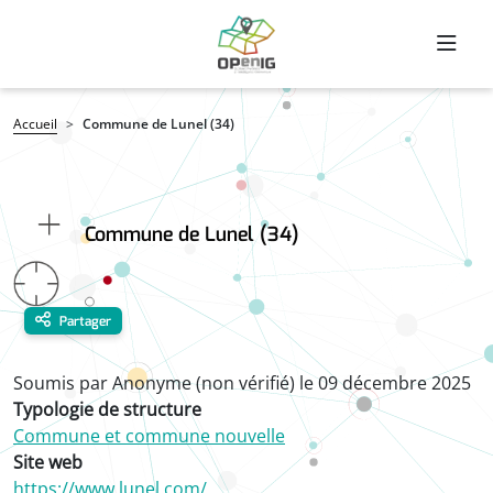
Aller au contenu principal
Fil d'Ariane
Accueil
Commune de Lunel (34)
Commune de Lunel (34)
Partager
Soumis par
Anonyme (non vérifié)
le
09 décembre 2025
Typologie de structure
Commune et commune nouvelle
Site web
https://www.lunel.com/