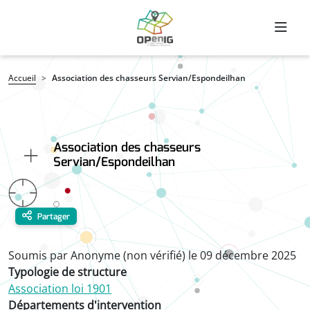
Aller au contenu principal
Fil d'Ariane
Accueil
Association des chasseurs Servian/Espondeilhan
Association des chasseurs
Servian/Espondeilhan
Partager
Soumis par
Anonyme (non vérifié)
le
09 décembre 2025
Typologie de structure
Association loi 1901
Départements d'intervention