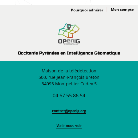
Adhésion
Pourquoi adhérer
Occitanie Pyrénées en Intelligence Géomatique
Maison de la télédétection
500, rue Jean-François Breton
34093 Montpellier Cedex 5
04 67 55 86 54
contact@openig.org
Venir nous voir