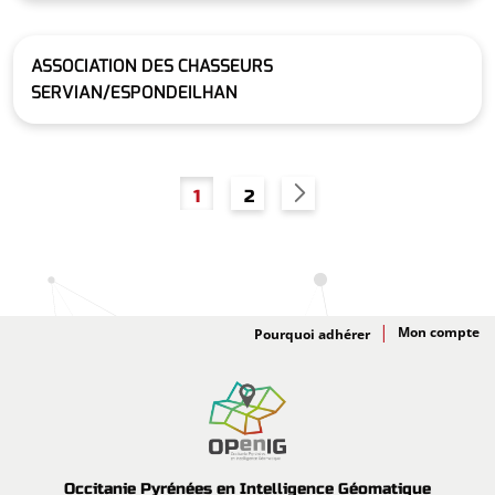
ASSOCIATION DES CHASSEURS
SERVIAN/ESPONDEILHAN
Pagination
Page
Page
1
2
Adhésion
Pourquoi adhérer
Occitanie Pyrénées en Intelligence Géomatique