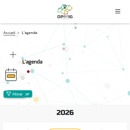
Aller au contenu principal
Fil d'Ariane
Accueil
L'agenda
L'agenda
Partager
Filtrer
2026