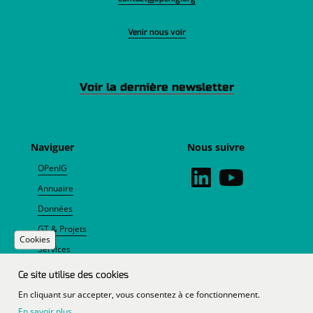
Venir nous voir
Voir la dernière newsletter
Naviguer
Nous suivre
OPenIG
Annuaire
Données
GT & Projets
Cookies
Services
Agenda
Ce site utilise des cookies
Actualités
En cliquant sur accepter, vous consentez à ce fonctionnement.
En savoir plus