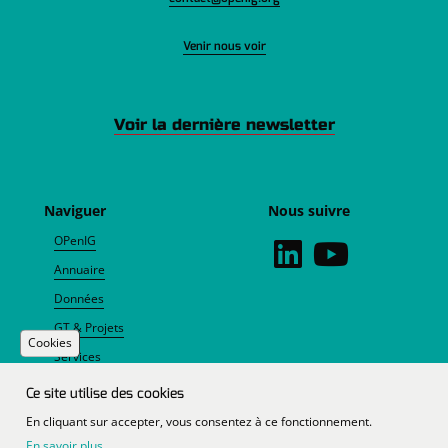
Venir nous voir
Voir la dernière newsletter
Naviguer
Nous suivre
OPenIG
Annuaire
Données
GT & Projets
Cookies
Services
Agenda
Ce site utilise des cookies
Actualités
En cliquant sur accepter, vous consentez à ce fonctionnement.
En savoir plus