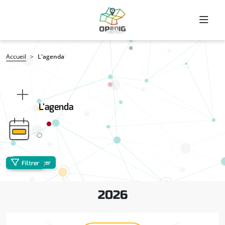
Aller au contenu principal
Fil d'Ariane
Accueil
L'agenda
L'agenda
Partager
Filtrer
2026