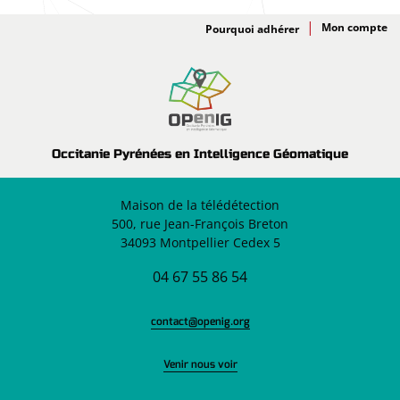
Adhésion
Pourquoi adhérer
Occitanie Pyrénées en Intelligence Géomatique
Maison de la télédétection
500, rue Jean-François Breton
34093 Montpellier Cedex 5
04 67 55 86 54
contact@openig.org
Venir nous voir