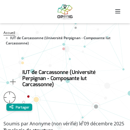
Aller au contenu principal
Fil d'Ariane
Accueil
IUT de Carcassonne (Université Perpignan - Composante Iut
Carcassonne)
IUT de Carcassonne (Université
Perpignan - Composante Iut
Carcassonne)
Partager
Soumis par
Anonyme (non vérifié)
le
09 décembre 2025