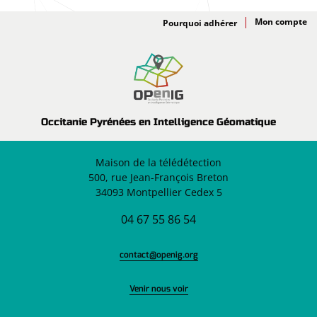
Adhésion
Pourquoi adhérer
Occitanie Pyrénées en Intelligence Géomatique
Maison de la télédétection
500, rue Jean-François Breton
34093 Montpellier Cedex 5
04 67 55 86 54
contact@openig.org
Venir nous voir