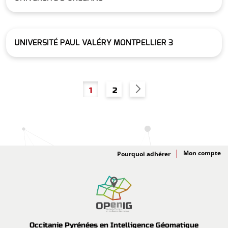
UNIVERSITÉ PAUL VALÉRY MONTPELLIER 3
Pagination
Page
Page
1
2
Adhésion
Pourquoi adhérer
Occitanie Pyrénées en Intelligence Géomatique