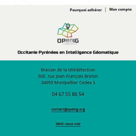
Adhésion
Pourquoi adhérer
Occitanie Pyrénées en Intelligence Géomatique
Maison de la télédétection
500, rue Jean-François Breton
34093 Montpellier Cedex 5
04 67 55 86 54
contact@openig.org
Venir nous voir