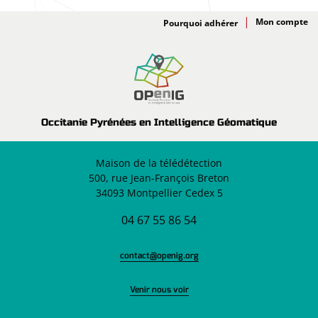
Adhésion
Pourquoi adhérer
Occitanie Pyrénées en Intelligence Géomatique
Maison de la télédétection
500, rue Jean-François Breton
34093 Montpellier Cedex 5
04 67 55 86 54
contact@openig.org
Venir nous voir