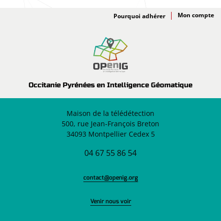
Adhésion
Pourquoi adhérer
Occitanie Pyrénées en Intelligence Géomatique
Maison de la télédétection
500, rue Jean-François Breton
34093 Montpellier Cedex 5
04 67 55 86 54
contact@openig.org
Venir nous voir