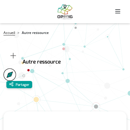
Aller au contenu principal
Fil d'Ariane
Accueil
Autre ressource
Autre ressource
Partager