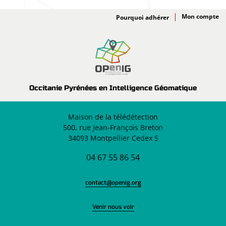
Adhésion
Pourquoi adhérer
Occitanie Pyrénées en Intelligence Géomatique
Maison de la télédétection
500, rue Jean-François Breton
34093 Montpellier Cedex 5
04 67 55 86 54
contact@openig.org
Venir nous voir