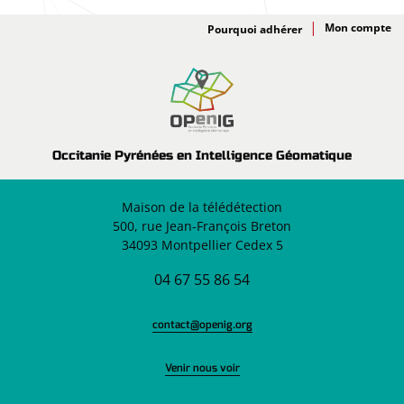
Adhésion
Pourquoi adhérer
Occitanie Pyrénées en Intelligence Géomatique
Maison de la télédétection
500, rue Jean-François Breton
34093 Montpellier Cedex 5
04 67 55 86 54
contact@openig.org
Venir nous voir