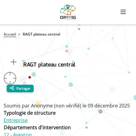
Aller au contenu principal
Fil d'Ariane
Accueil
RAGT plateau central
RAGT plateau central
Partager
Soumis par
Anonyme (non vérifié)
le
09 décembre 2025
Typologie de structure
Entreprise
Départements d'intervention
12 - Aveyron