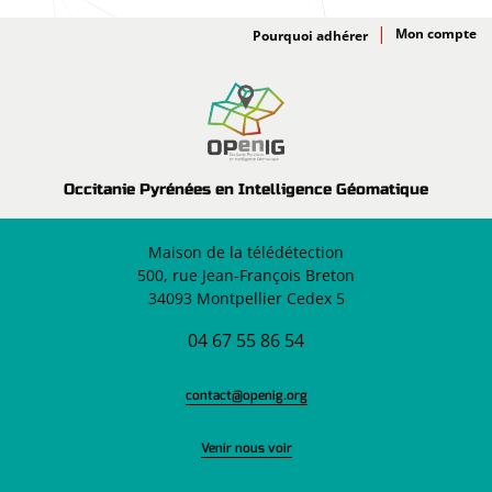
Adhésion
Pourquoi adhérer
Occitanie Pyrénées en Intelligence Géomatique
Maison de la télédétection
500, rue Jean-François Breton
34093 Montpellier Cedex 5
04 67 55 86 54
contact@openig.org
Venir nous voir