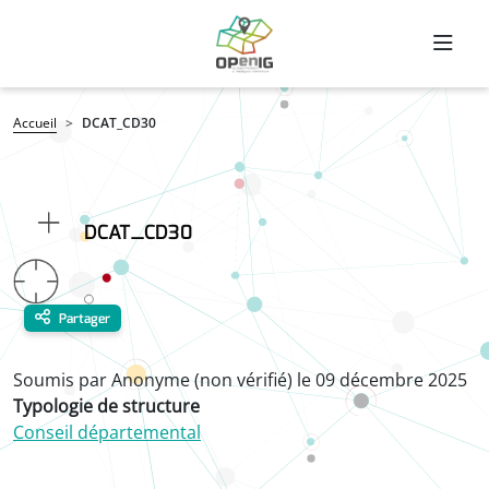
Aller au contenu principal
Fil d'Ariane
Accueil
DCAT_CD30
DCAT_CD30
Partager
Soumis par
Anonyme (non vérifié)
le
09 décembre 2025
Typologie de structure
Conseil départemental