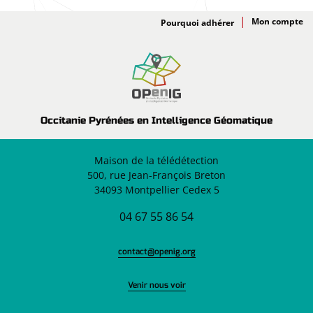
Adhésion
Pourquoi adhérer
Occitanie Pyrénées en Intelligence Géomatique
Maison de la télédétection
500, rue Jean-François Breton
34093 Montpellier Cedex 5
04 67 55 86 54
contact@openig.org
Venir nous voir