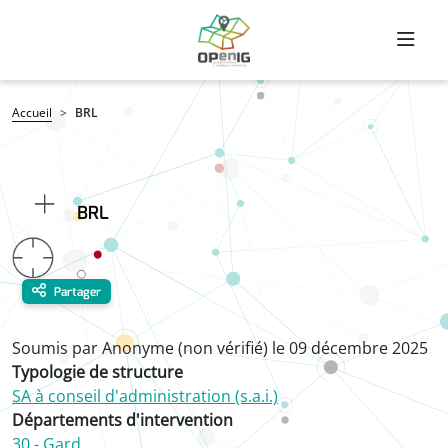
Aller au contenu principal
Fil d'Ariane
Accueil
BRL
BRL
Partager
Soumis par
Anonyme (non vérifié)
le
09 décembre 2025
Typologie de structure
SA à conseil d'administration (s.a.i.)
Départements d'intervention
30 - Gard