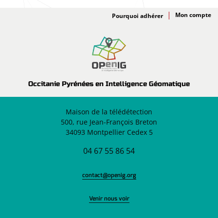
Adhésion
Pourquoi adhérer
Occitanie Pyrénées en Intelligence Géomatique
Maison de la télédétection
500, rue Jean-François Breton
34093 Montpellier Cedex 5
04 67 55 86 54
contact@openig.org
Venir nous voir