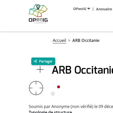
Aller au contenu principal
Navigation principale
OPenIG
Annuaire
Fil d'Ariane
Accueil
ARB Occitanie
Partager
ARB Occitani
Soumis par
Anonyme (non vérifié)
le
09 déc
Typologie de structure