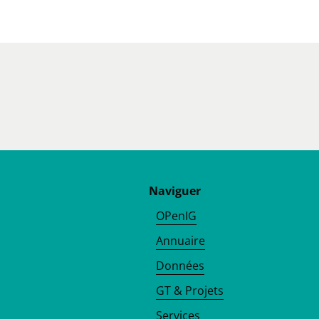
Naviguer
OPenIG
Annuaire
Données
GT & Projets
Services