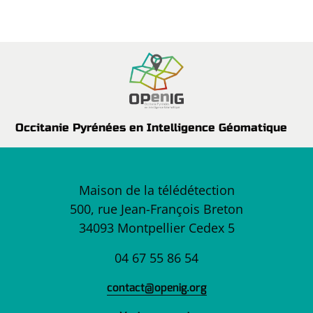
Occitanie Pyrénées en Intelligence Géomatique
Maison de la télédétection
500, rue Jean-François Breton
34093 Montpellier Cedex 5
04 67 55 86 54
contact@openig.org