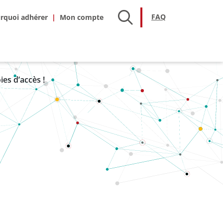
hésion
FAQ
FAQ
rquoi adhérer
es d’accès !