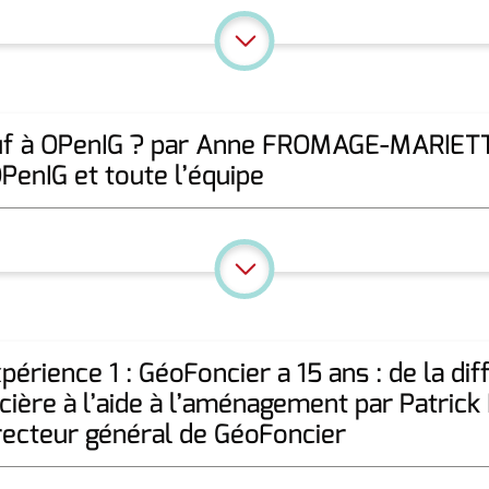
uf à OPenIG ? par Anne FROMAGE-MARIET
OPenIG et toute l’équipe
périence 1 : GéoFoncier a 15 ans : de la dif
ière à l’aide à l’aménagement par Patric
recteur général de GéoFoncier