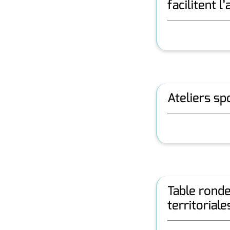
facilitent 
Ateliers s
Table rond
territorial