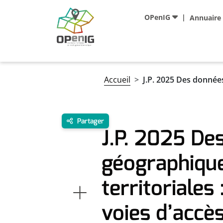
Aller au contenu principal
Navigation principale
OPenIG
Annuaire
Fil d'Ariane
Accueil
J.P. 2025 Des données
Partager
J.P. 2025 De
géographiqu
territoriales
voies d’accès