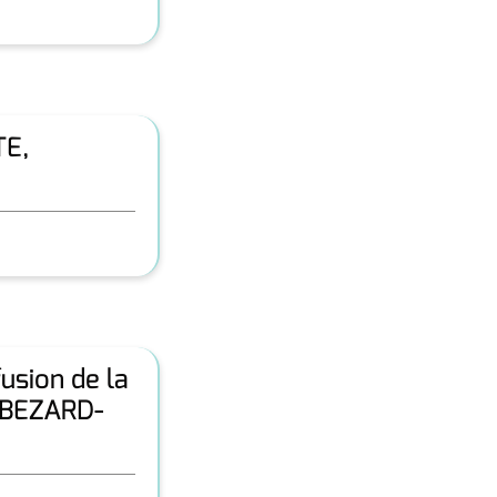
TE,
fusion de la
k BEZARD-