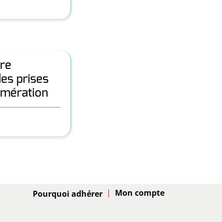
ire
des prises
omération
Adhésion
Pourquoi adhérer