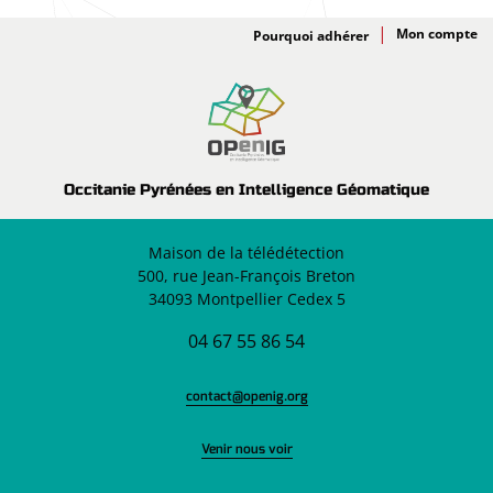
Adhésion
Pourquoi adhérer
Occitanie Pyrénées en Intelligence Géomatique
Maison de la télédétection
500, rue Jean-François Breton
34093 Montpellier Cedex 5
04 67 55 86 54
contact@openig.org
Venir nous voir