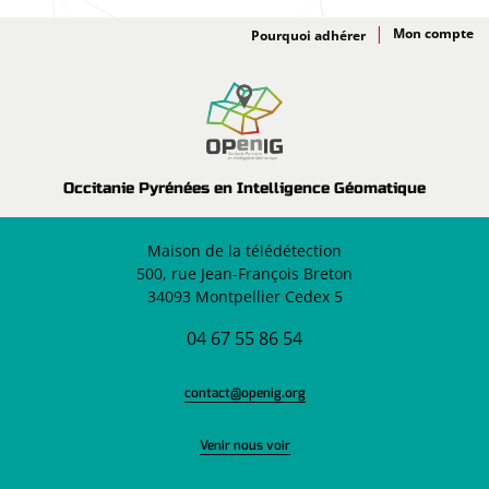
Adhésion
Pourquoi adhérer
Occitanie Pyrénées en Intelligence Géomatique
Maison de la télédétection
500, rue Jean-François Breton
34093 Montpellier Cedex 5
04 67 55 86 54
contact@openig.org
Venir nous voir