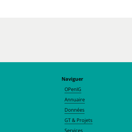
Naviguer
OPenIG
Annuaire
Données
GT & Projets
Services