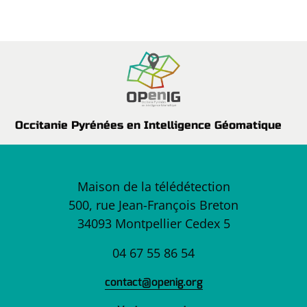
Occitanie Pyrénées en Intelligence Géomatique
Maison de la télédétection
500, rue Jean-François Breton
34093 Montpellier Cedex 5
04 67 55 86 54
contact@openig.org