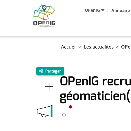
Aller au contenu principal
Navigation principale
OPenIG
Annuaire
Fil d'Ariane
Accueil
Les actualités
OPen
Partager
OPenIG recru
géomaticien(