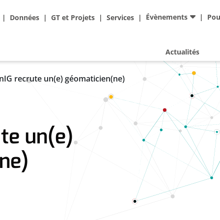
Ad
Évènements
Pou
Données
GT et Projets
Services
Actualités
IG recrute un(e) géomaticien(ne)
te un(e)
ne)