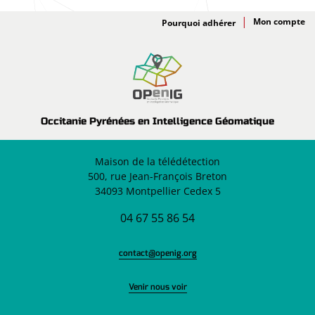
Adhésion
Pourquoi adhérer
Occitanie Pyrénées en Intelligence Géomatique
Maison de la télédétection
500, rue Jean-François Breton
34093 Montpellier Cedex 5
04 67 55 86 54
contact@openig.org
Venir nous voir