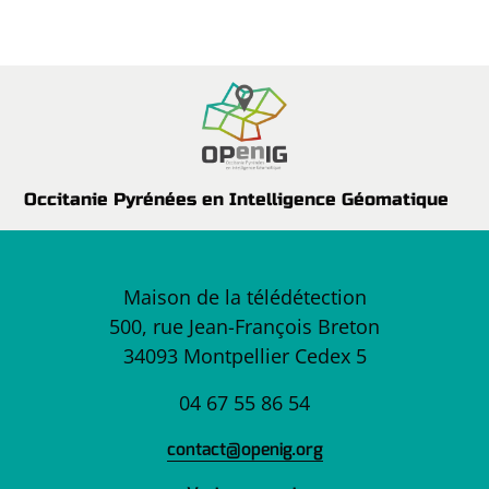
Occitanie Pyrénées en Intelligence Géomatique
Maison de la télédétection
500, rue Jean-François Breton
34093 Montpellier Cedex 5
04 67 55 86 54
contact@openig.org