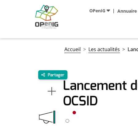
Aller au contenu principal
Navigation principale
OPenIG
Annuaire
Fil d'Ariane
Accueil
Les actualités
Lan
Partager
Lancement d
OCSID