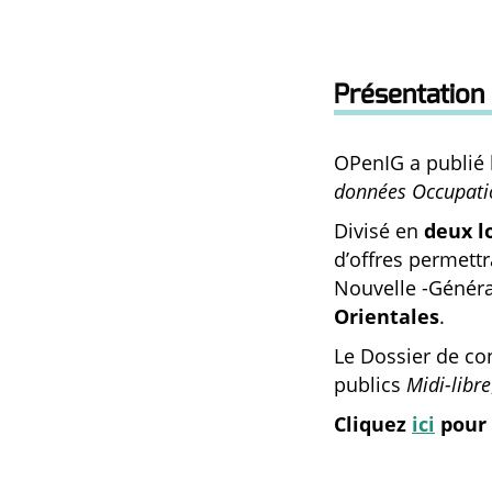
Présentation 
OPenIG a publié 
données Occupati
Divisé en
deux l
d’offres permettr
Nouvelle -Généra
Orientales
.
Le Dossier de co
publics
Midi-libre
Cliquez
ici
pour 