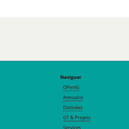
Naviguer
OPenIG
Annuaire
Données
GT & Projets
Services