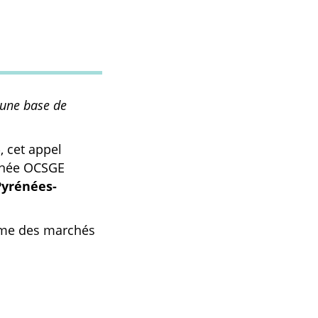
'une base de
, cet appel
nnée OCSGE
Pyrénées-
orme des marchés