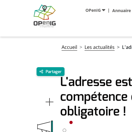
Aller au contenu principal
Navigation principale
OPenIG
Annuaire
Fil d'Ariane
Accueil
Les actualités
L'ad
Partager
L'adresse es
compétence
obligatoire !