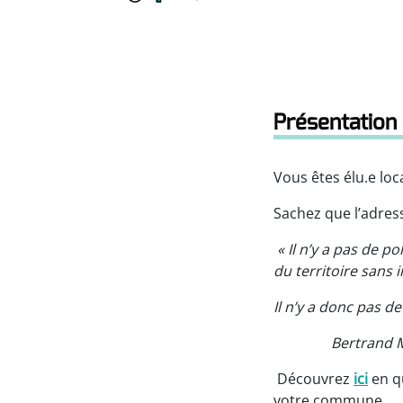
Présentation 
Vous êtes élu.e lo
Sachez que l’adres
« Il n’y a pas de p
du territoire sans
Il n’y a donc pas de
Bertrand Month
Découvrez
ici
en qu
votre commune.