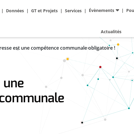
Ad
Évènements
Pou
Données
GT et Projets
Services
Actualités
resse est une compétence communale obligatoire !
t une
 communale