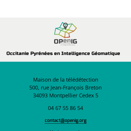
Occitanie Pyrénées en Intelligence Géomatique
Maison de la télédétection
500, rue Jean-François Breton
34093 Montpellier Cedex 5
04 67 55 86 54
contact@openig.org