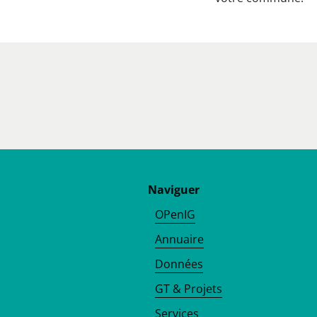
Naviguer
OPenIG
Annuaire
Données
GT & Projets
Services