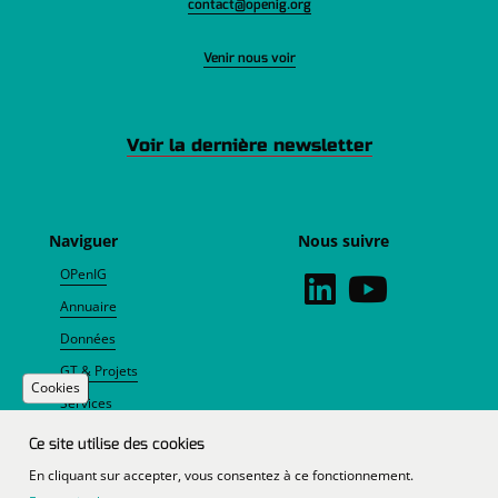
contact@openig.org
Venir nous voir
Voir la dernière newsletter
Naviguer
Nous suivre
OPenIG
Annuaire
Données
GT & Projets
Cookies
Services
Agenda
Ce site utilise des cookies
Actualités
En cliquant sur accepter, vous consentez à ce fonctionnement.