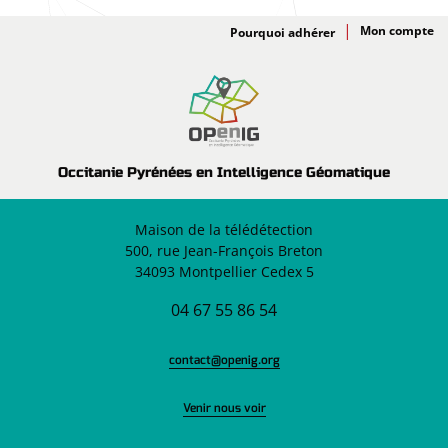
Adhésion
Pourquoi adhérer
Occitanie Pyrénées en Intelligence Géomatique
Maison de la télédétection
500, rue Jean-François Breton
34093 Montpellier Cedex 5
04 67 55 86 54
contact@openig.org
Venir nous voir