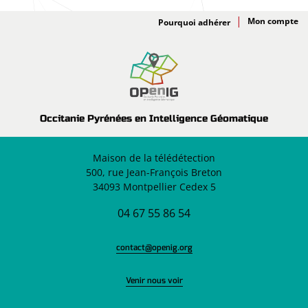
Adhésion
Pourquoi adhérer
Occitanie Pyrénées en Intelligence Géomatique
Maison de la télédétection
500, rue Jean-François Breton
34093 Montpellier Cedex 5
04 67 55 86 54
contact@openig.org
Venir nous voir