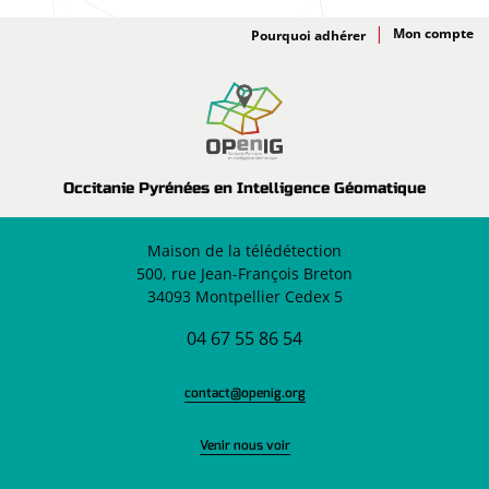
Adhésion
Pourquoi adhérer
Occitanie Pyrénées en Intelligence Géomatique
Maison de la télédétection
500, rue Jean-François Breton
34093 Montpellier Cedex 5
04 67 55 86 54
contact@openig.org
Venir nous voir