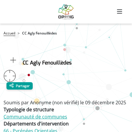
Aller au contenu principal
Fil d'Ariane
Accueil
CC Agly Fenouillèdes
CC Agly Fenouillèdes
Partager
Soumis par
Anonyme (non vérifié)
le
09 décembre 2025
Typologie de structure
Communauté de communes
Départements d'intervention
66 - Pyrénées Orientales