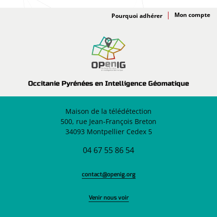
Adhésion
Pourquoi adhérer
Occitanie Pyrénées en Intelligence Géomatique
Maison de la télédétection
500, rue Jean-François Breton
34093 Montpellier Cedex 5
04 67 55 86 54
contact@openig.org
Venir nous voir