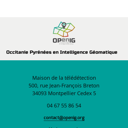
Occitanie Pyrénées en Intelligence Géomatique
Maison de la télédétection
500, rue Jean-François Breton
34093 Montpellier Cedex 5
04 67 55 86 54
contact@openig.org