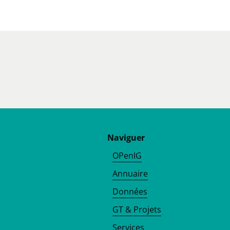
Naviguer
OPenIG
Annuaire
Données
GT & Projets
Services