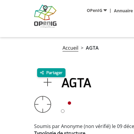
Aller au contenu principal
Navigation principale
OPenIG
Annuaire
Fil d'Ariane
Accueil
AGTA
Partager
AGTA
Soumis par
Anonyme (non vérifié)
le
09 déc
Typologie de structure